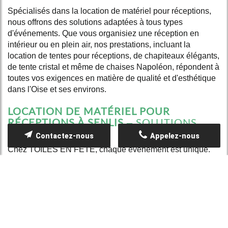
Spécialisés dans la location de matériel pour réceptions,
nous offrons des solutions adaptées à tous types
d'événements. Que vous organisiez une réception en
intérieur ou en plein air, nos prestations, incluant la
location de tentes pour réceptions, de chapiteaux élégants,
de tente cristal et même de chaises Napoléon, répondent à
toutes vos exigences en matière de qualité et d'esthétique
dans l'Oise et ses environs.
LOCATION DE MATÉRIEL POUR
RÉCEPTIONS À SENLIS
– SOLUTIONS
SUR MESURE
Contactez-nous
Appelez-nous
Chez TOILES EN FÊTE, chaque événement est unique.
Nous vous proposons des solutions sur mesure afin de
transformer vos réceptions en moments exceptionnels.
Notre offre de service inclut la
Location de matériel pour
réceptions
qui s'adapte à vos besoins spécifiques. De la
mise en place de tentes élégantes destinées à créer un
lieu atypique, à la fourniture de mobilier raffiné, nous avons
pensé chaque détail.