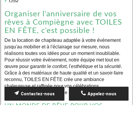
Organiser l'anniversaire de vos
rêves à Compiègne avec TOILES
EN FÊTE, c'est possible !
De la location de chapiteau adaptée à votre événement
jusqu'au mobilier et à l'éclairage sur mesure, nous
réalisons toutes vos idées pour un moment inoubliable.
Pour réussir votre événement, notre équipe met tout en
œuvre pour garantir le
confort
, l'
esthétique
et la
sécurité
.
Grâce à des matériaux de haute qualité et un savoir-faire
reconnu, TOILES EN FÊTE crée une ambiance
chaleureuse et raffinée pour vos célébrations
exceptionnelles à Compiègne et ses alentours.
Contactez-nous
Appelez-nous
UN MONDE DE RÊVE POUR VOS
CÉLÉBRATIONS
La location de chapiteau pour un anniversaire à
Compiègne devient un jeu d'enfant avec TOILES EN