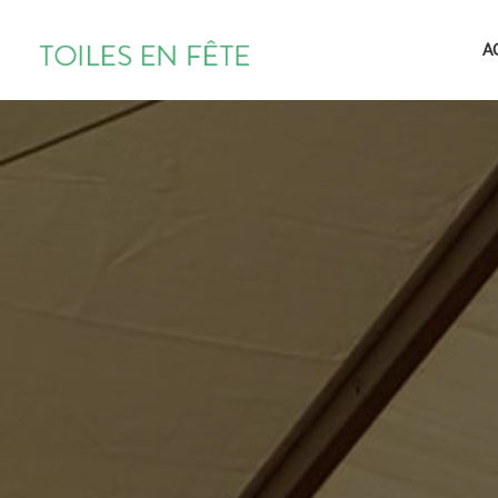
TOILES
A
EN
FÊTE