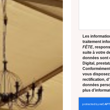
Les information
traitement inf
FÊTE
, respons
suite à votre 
données sont 
Digital, prest
Conformément à
vous disposez 
rectification, 
données perso
plus d’informa