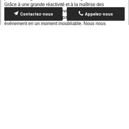
Grâce à une grande réactivité et à la maîtrise des
techniques de coordination événementielle, TOILES EN
Contactez-nous
Appelez-nous
FÊTE se distingue par sa capacité à transformer chaque
événement en un moment inoubliable. Nous nous
engageons, dès le premier contact, à créer un
environnement qui met en valeur votre style et vos envies,
tout en intégrant les meilleurs outils techniques du marché.
Dans un secteur compétitif comme celui de l'événementiel,
choisir TOILES EN FÊTE c'est opter pour la tranquillité
d'esprit, la qualité du matériel et la rigueur dans l'exécution.
Nos installations de tentes de réception, conçues pour
répondre aux attentes les plus élevées, assurent
sécurité,
confort et esthétisme
pour chaque célébration, qu'elle se
déroule dans un cadre urbain à Paris ou dans un
environnement plus rural. En vous confiant notre service,
vous bénéficiez d'un accompagnement expert pour gérer
tous les aspects logistiques et techniques, garantissant un
événement parfaitement orchestré.
UN SERVICE PERSONNALISÉ ET DES