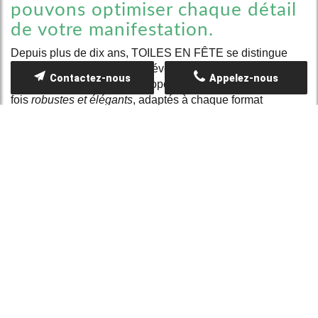
pouvons optimiser chaque détail
de votre manifestation.
Depuis plus de dix ans, TOILES EN FÊTE se distingue
dans la location de matériel événementiel à Amiens. Notre
Contactez-nous
Appelez-nous
expertise nous permet de proposer des stands pliants à la
fois
robustes et élégants
, adaptés à chaque format
d'événement. Nos solutions innovantes et
personnalisables font de nous le partenaire idéal pour
réussir votre projet.
MAXIMISEZ VOTRE ÉVÉNEMENT AVEC
NOTRE SERVICE DE LOCATION
Opter pour notre service de location de stand pliant à
Amiens, c'est garantir une
installation rapide et sécurisée
pour vos événements. Nos stands, conçus pour être
pratiques et légers, facilitent le montage tout en offrant une
grande stabilité. Ils s'adaptent aussi bien aux salons
qu'aux expositions locales. Nous mettons tout en œuvre
pour vous offrir une solution fiable, innovante et