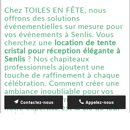
Chez TOILES EN FÊTE, nous
offrons des solutions
événementielles sur mesure pour
vos événements à Senlis. Vous
cherchez une
location de tente
cristal pour réception élégante à
Senlis
? Nos chapiteaux
professionnels ajoutent une
touche de raffinement à chaque
célébration. Comment créer une
ambiance inoubliable pour vos
invités ? Découvrez pourquoi
Contactez-nous
Appelez-nous
notre expertise est la clé de leur
satisfaction.
Chez TOILES EN FÊTE, notre expertise en location de