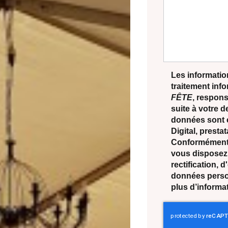
Les information
traitement inf
FÊTE
, respons
suite à votre 
données sont 
Digital, prest
Conformément à
vous disposez 
rectification, 
données perso
plus d’informa