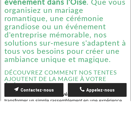
événement dans l'Oise
. Que vous
organisiez un mariage
romantique, une cérémonie
grandiose ou un événement
d'entreprise mémorable, nos
solutions sur-mesure s'adaptent à
tous vos besoins pour créer une
ambiance unique et magique.
DÉCOUVREZ COMMENT NOS TENTES
AJOUTENT DE LA MAGIE À VOTRE
ÉVÉNEMENT
Contactez-nous
Appelez-nous
Le choix d'une
tente pour événement dans l'Oise
peut
transformer un simple rassemblement en une expérience
exceptionnelle. Chez TOILES EN FÊTE, nous offrons une
grande variété de tentes pour répondre aux attentes les
plus élevées.
Des tentes
élégantes
pour une atmosphère charmante.