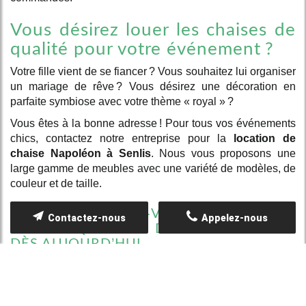
Vous désirez louer les chaises de
qualité pour votre événement ?
Votre fille vient de se fiancer ? Vous souhaitez lui organiser
un mariage de rêve ? Vous désirez une décoration en
parfaite symbiose avec votre thème « royal » ?
Vous êtes à la bonne adresse ! Pour tous vos événements
chics, contactez notre entreprise pour la
location de
chaise Napoléon à Senlis
. Nous vous proposons une
large gamme de meubles avec une variété de modèles, de
couleur et de taille.
PRENEZ RENDEZ-VOUS AVEC LES
Contactez-nous
Appelez-nous
AGENTS QUALIFIÉS DE TOILES EN FÊTE
DÈS AUJOURD’HUI
Pour rendre inoubliables vos fêtes d’anniversaire et autres,
il est important de miser sur un point essentiel : la
décoration. Les avantages de
louer nos meubles
sont,