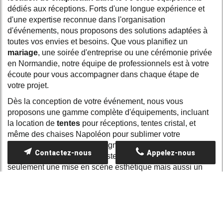
dédiés aux réceptions. Forts d'une longue expérience et
d'une expertise reconnue dans l'organisation
d'événements, nous proposons des solutions adaptées à
toutes vos envies et besoins. Que vous planifiez un
mariage
, une soirée d'entreprise ou une cérémonie privée
en Normandie, notre équipe de professionnels est à votre
écoute pour vous accompagner dans chaque étape de
votre projet.
Dès la conception de votre événement, nous vous
proposons une gamme complète d'équipements, incluant
la location de
tentes
pour réceptions, tentes cristal, et
même des chaises Napoléon pour sublimer votre
décoration. Nos produits, soigneusement sélectionnés
Contactez-nous
Appelez-nous
pour leur qualité et leur robustesse, assurent non
seulement une mise en scène esthétique mais aussi un
confort optimal pour vos invités lors de toute manifestation
à
Rouen
ou ailleurs en
Seine
-Maritime.
Implantés au cœur de la
Normandie
et à proximité de villes
telles que Gisors, Beauvais ou Compiègne, nous